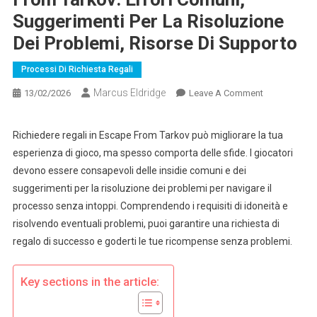
Suggerimenti Per La Risoluzione
Dei Problemi, Risorse Di Supporto
Processi Di Richiesta Regali
Marcus Eldridge
On
13/02/2026
Leave A Comment
Richieste
Di
Richiedere regali in Escape From Tarkov può migliorare la tua
Regalo
esperienza di gioco, ma spesso comporta delle sfide. I giocatori
Di
devono essere consapevoli delle insidie comuni e dei
Escape
suggerimenti per la risoluzione dei problemi per navigare il
From
processo senza intoppi. Comprendendo i requisiti di idoneità e
Tarkov:
Errori
risolvendo eventuali problemi, puoi garantire una richiesta di
Comuni,
regalo di successo e goderti le tue ricompense senza problemi.
Suggerimenti
Per
Key sections in the article:
La
Risoluzione