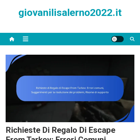
Skip
giovanilisalerno2022.it
to
content
Richieste Di Regalo Di Escape
From Tarkov: Errori Comuni,