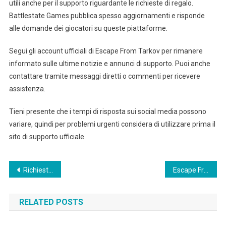
utili anche per il supporto riguardante le richieste di regalo.
Battlestate Games pubblica spesso aggiornamenti e risponde
alle domande dei giocatori su queste piattaforme.
Segui gli account ufficiali di Escape From Tarkov per rimanere
informato sulle ultime notizie e annunci di supporto. Puoi anche
contattare tramite messaggi diretti o commenti per ricevere
assistenza.
Tieni presente che i tempi di risposta sui social media possono
variare, quindi per problemi urgenti considera di utilizzare prima il
sito di supporto ufficiale.
Post
Richieste di Regalo di Escape From Tarkov: Misure di sicurezza, Sicurezza dell’account, Consapevolezza del phishing
Escape From Tarkov Twitch Drops: eventi passati, premi storici, feedback della comunità
navigation
RELATED POSTS